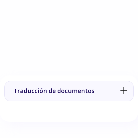
Traducción de documentos
Si necesitas traducir documentos como certificados de
nacimiento, créditos universitarios, apostillas y demás, los
traducimos para ti. Nuestros profesionales están certificados
para revisar, traducir, firmar y sellar toda documentación que